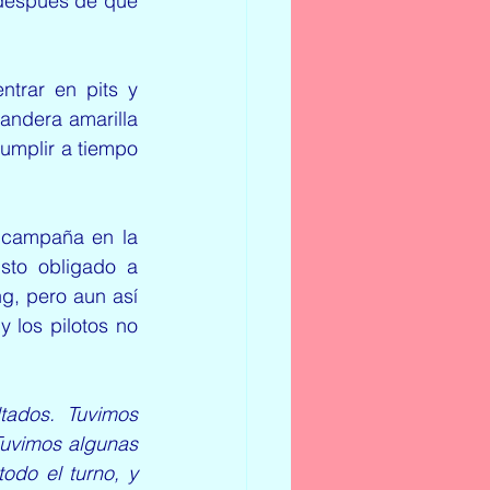
después de que 
trar en pits y 
ndera amarilla 
umplir a tiempo 
 campaña en la 
to obligado a 
g, pero aun así 
 los pilotos no 
ados. Tuvimos 
uvimos algunas 
odo el turno, y 