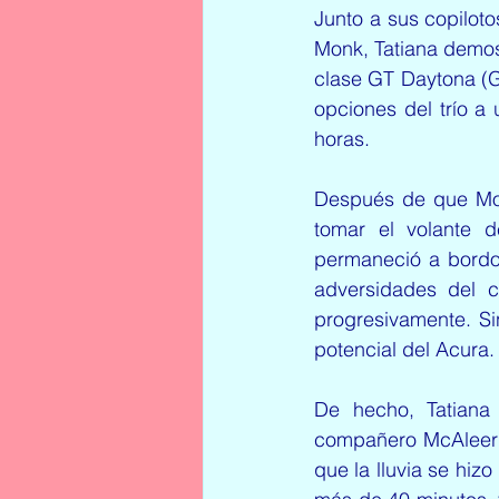
Junto a sus copilot
Monk, Tatiana demost
clase GT Daytona (GT
opciones del trío a 
horas.
Después de que Monk
tomar el volante 
permaneció a bordo
adversidades del c
progresivamente. Si
potencial del Acura.
De
 hecho, Tatiana
compañero McAleer c
que la lluvia se hiz