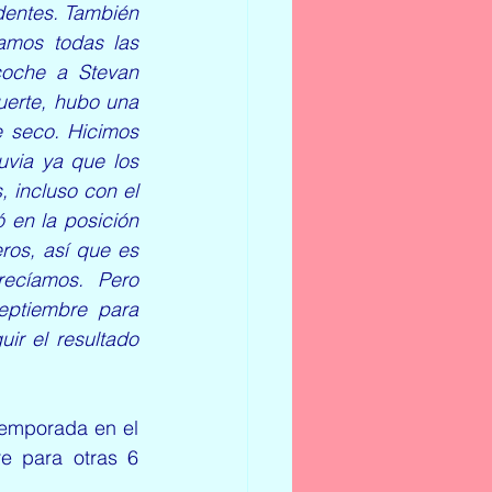
entes. También 
mos todas las 
coche a Stevan 
erte, hubo una 
 seco. Hicimos 
via ya que los 
 incluso con el 
 en la posición 
os, así que es 
cíamos. Pero 
ptiembre para 
r el resultado 
emporada en el 
e para otras 6 