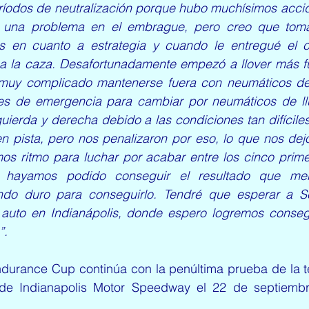
íodos de neutralización porque hubo muchísimos accid
n una problema en el embrague, pero creo que toma
as en cuanto a estrategia y cuando le entregué el 
 la caza. Desafortunadamente empezó a llover más fu
 muy complicado mantenerse fuera con neumáticos de
s de emergencia para cambiar por neumáticos de llu
quierda y derecha debido a las condiciones tan difíciles,
n pista, pero nos penalizaron por eso, lo que nos dejó
os ritmo para luchar por acabar entre los cinco primer
hayamos podido conseguir el resultado que mere
ndo duro para conseguirlo. Tendré que esperar a Se
 auto en Indianápolis, donde espero logremos consegui
”.
durance Cup continúa con la penúltima prueba de la t
o de Indianapolis Motor Speedway el 22 de septiembr