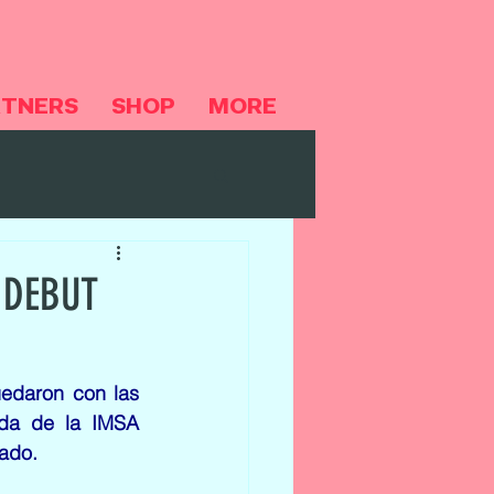
RTNERS
SHOP
MORE
 DEBUT
edaron con las 
ida de la IMSA 
sado.