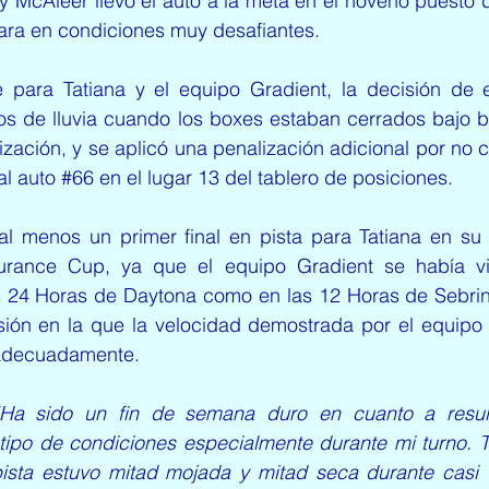
y McAleer llevó el auto a la meta en el noveno puesto 
dara en condiciones muy desafiantes.
para Tatiana y el equipo Gradient, la decisión de en
s de lluvia cuando los boxes estaban cerrados bajo ba
ización, y se aplicó una penalización adicional por no c
al auto 
#66
 en el lugar 13 del tablero de posiciones.
al menos un primer final en pista para Tatiana en su
rance Cup, ya que el equipo Gradient se había vis
las 24 Horas de Daytona como en las 12 Horas de Sebrin
sión en la que la velocidad demostrada por el equipo y
adecuadamente.
“Ha sido un fin de semana duro en cuanto a result
tipo de condiciones especialmente durante mi turno. T
 pista estuvo mitad mojada y mitad seca durante casi t