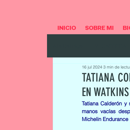
INICIO
SOBRE MI
BI
Alle Beiträge
MI CARRERA
16 jul 2024
3 min de lectu
TATIANA CO
EN WATKINS
Tatiana Calderón y
manos vacías despu
Michelin Endurance 