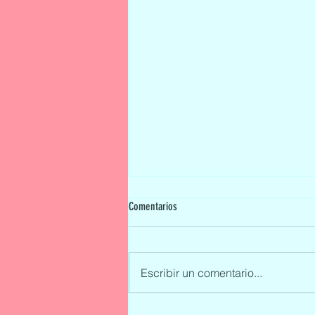
Comentarios
Escribir un comentario...
Tatiana Calderón conducirá para Citroën