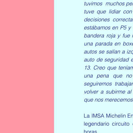
tuvimos  muchos per
tuve que lidiar co
decisiones correct
estábamos en P5 y a
bandera roja y fue
una parada en boxe
autos se salían a iz
auto de seguridad e
13. Creo que teníam
una pena que no 
seguiremos trabaja
volver a subirme al
que nos merecemos
La IMSA Michelin En
legendario circuit
horas.